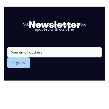
Newsletter
Subscribe to our newsletter and stay
updated with our offer
Sign up