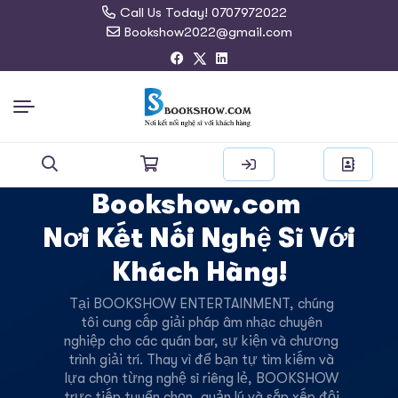
Call Us Today! 0707972022
Bookshow2022@gmail.com
Bookshow.com
Nơi Kết Nối Nghệ Sĩ Với
Khách Hàng!
Tại BOOKSHOW ENTERTAINMENT, chúng
tôi cung cấp giải pháp âm nhạc chuyên
nghiệp cho các quán bar, sự kiện và chương
trình giải trí. Thay vì để bạn tự tìm kiếm và
lựa chọn từng nghệ sĩ riêng lẻ, BOOKSHOW
trực tiếp tuyển chọn, quản lý và sắp xếp đội